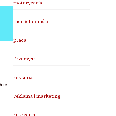
motoryzacja
nieruchomości
praca
Przemysł
reklama
duje
reklama i marketing
rekreacja