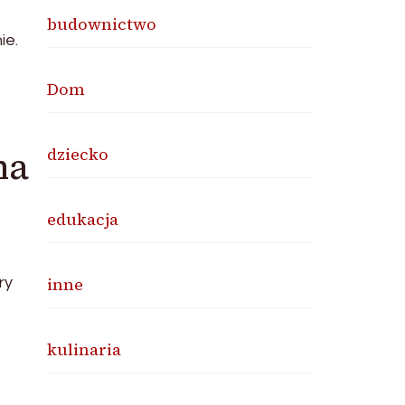
budownictwo
ie.
Dom
ma
dziecko
edukacja
inne
ry
kulinaria