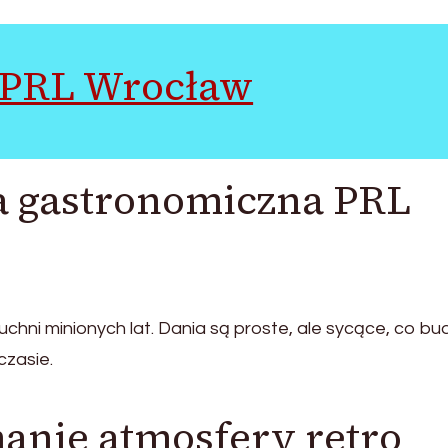
 PRL Wrocław
ta gastronomiczna PRL
hni minionych lat. Dania są proste, ale sycące, co bu
czasie.
anie atmosfery retro