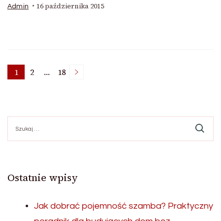
16 października 2015
Admin
Stronicowanie
1
2
…
18
Strona
Strona
Strona
wpisów
Szukaj:
Ostatnie wpisy
Jak dobrać pojemność szamba? Praktyczny